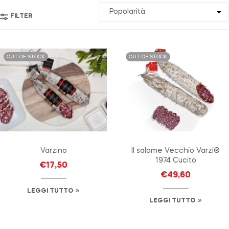
FILTER
OUT OF STOCK
OUT OF STOCK
Varzino
Il salame Vecchio Varzi®
1974 Cucito
€
17,50
€
49,60
LEGGI TUTTO
LEGGI TUTTO