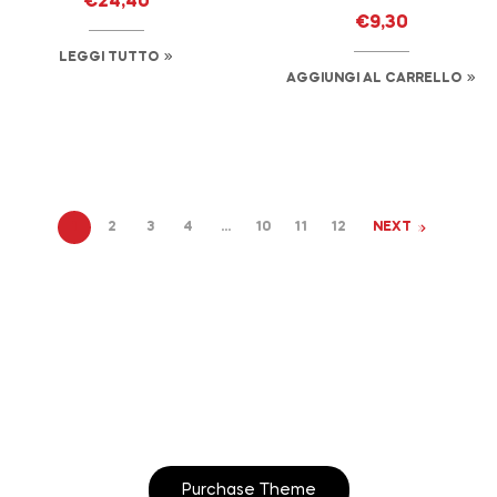
€
24,40
€
9,30
LEGGI TUTTO
AGGIUNGI AL CARRELLO
1
2
3
4
…
10
11
12
NEXT
Start to build your
beautiful store now!
Purchase Theme