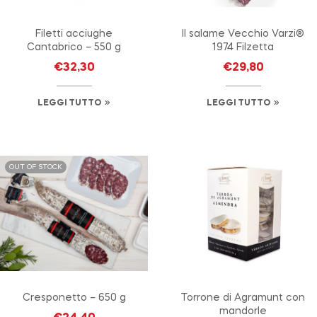
Filetti acciughe
Il salame Vecchio Varzi®
Cantabrico – 550 g
1974 Filzetta
€
32,30
€
29,80
LEGGI TUTTO
LEGGI TUTTO
OUT OF STOCK
Cresponetto – 650 g
Torrone di Agramunt con
mandorle