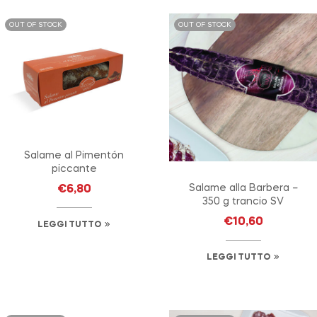
OUT OF STOCK
OUT OF STOCK
Salame al Pimentón
piccante
Salame alla Barbera –
€
6,80
350 g trancio SV
€
10,60
LEGGI TUTTO
LEGGI TUTTO