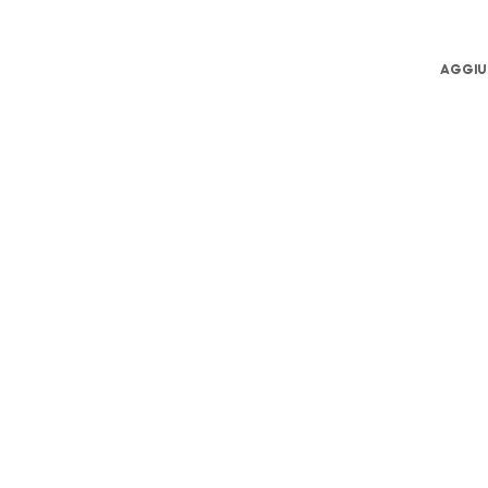
AGGIU
Start t