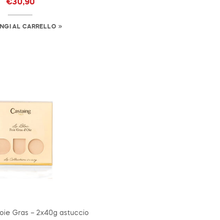
€
30,90
NGI AL CARRELLO
oie Gras – 2x40g astuccio