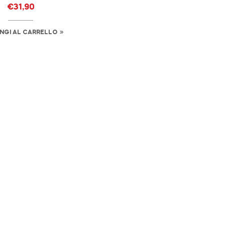
€
31,90
NGI AL CARRELLO
o build your beautiful st