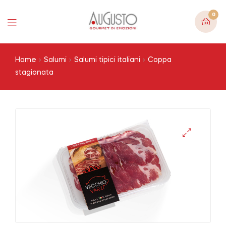
0
Menu
Home
Salumi
Salumi tipici italiani
Coppa
stagionata