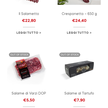
Il Salametto
Cresponetto – 650 g
€
22,80
€
24,40
LEGGI TUTTO
LEGGI TUTTO
OUT OF STOCK
OUT OF STOCK
Salame di Varzi DOP
Salame al Tartufo
€
5,50
€
7,90