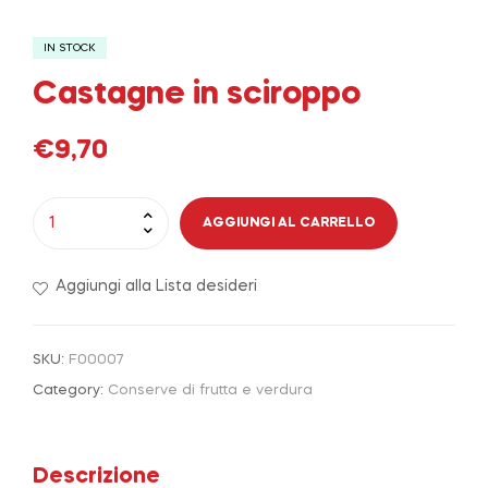
IN STOCK
Castagne in sciroppo
€
9,70
Castagne
AGGIUNGI AL CARRELLO
in
sciroppo
Aggiungi alla Lista desideri
quantità
SKU:
F00007
Category:
Conserve di frutta e verdura
Descrizione