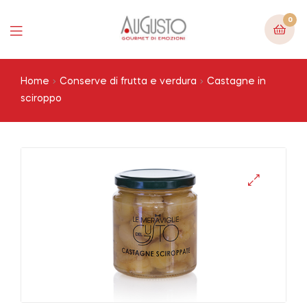
0
Menu
Home
Conserve di frutta e verdura
Castagne in
sciroppo