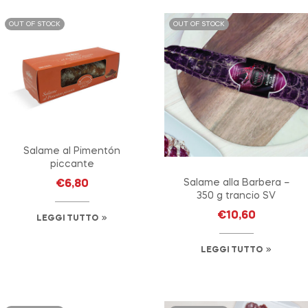
OUT OF STOCK
OUT OF STOCK
Salame al Pimentón
piccante
Salame alla Barbera –
€
6,80
350 g trancio SV
€
10,60
LEGGI TUTTO
LEGGI TUTTO