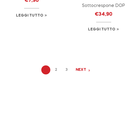
€
7,90
Sottocrespone DOP
€
34,90
LEGGI TUTTO
LEGGI TUTTO
1
2
3
NEXT
Start to build your
beautiful store now!