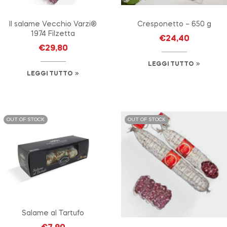
Il salame Vecchio Varzi®
Cresponetto – 650 g
1974 Filzetta
€
24,40
€
29,80
LEGGI TUTTO
LEGGI TUTTO
OUT OF STOCK
OUT OF STOCK
Salame al Tartufo