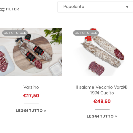
FILTER
OUT OF STOCK
OUT OF STOCK
Varzino
Il salame Vecchio Varzi®
1974 Cucito
€
17,50
€
49,60
LEGGI TUTTO
LEGGI TUTTO